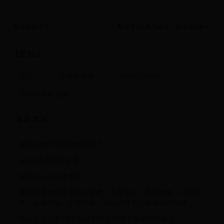
什么是镝灯？
英雄连2各国优缺点（英雄连2ign）
MENU
首页
世界杯场地
博格巴世界杯
世界杯实时直播
最新发表
源武器终于可以物尽其用了
leet怎么翻译及发音
喝香油会立刻大便吗
我的世界刷怪塔全方位攻略：高度设定、高效建造、问题排
查、血量控制、层数选择、蜘蛛排除及手机版制作详解
756 亿元大案!地下钱庄到底是个啥？请听官方解读