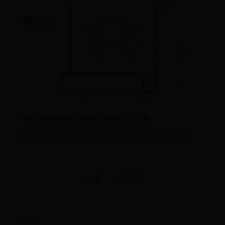
世界杯场地
2017国际泳联短池游泳世界杯在北京开赛
11月9日举行的2017国际泳联短池游泳世界杯（北京站）
赛前新闻发布会上，宣布比赛于11月10日至11日在国家游
泳中心（水立方）举行。新科男子百
前一页
后一页
MENU