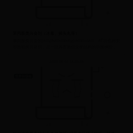
苯丙胺类兴奋剂（冰毒、摇头丸等）
苯丙胺类兴奋剂(amphetaminetypestimulant，ATS)也称安
非他明类兴奋剂，是一组具有类似化学结构的中枢神经系
统兴奋剂，系肾上腺素类似物，包括苯
2026-08-06 14:25:49
世界杯场地