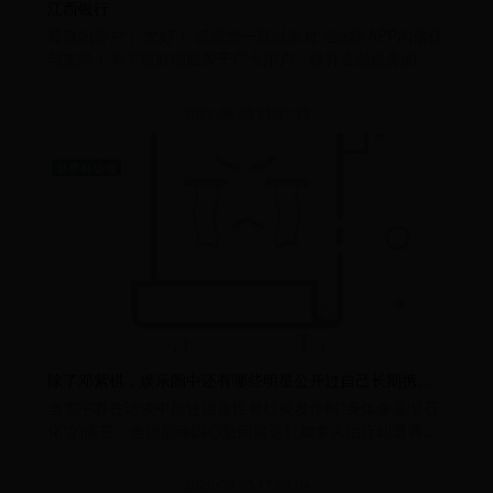
江西银行
尊敬的客户： 您好！ 感谢您一直以来对“金e融”APP的信任
与支持！为了更好地服务于广大用户，提升金融服务的便
捷性和体验，我行对现有服
2026-08-05 21:37:13
世界杯场地
除了邓紫棋，娱乐圈中还有哪些明星公开过自己长期携带的疾病或健康问题？
当李宇春在访谈中描述强直性脊柱炎发作时"身体像逐渐石
化"的痛苦，当张韶涵因心脏问题远赴加拿大治疗却遭遇家
庭矛盾的双重打击，这些明
2026-08-05 17:36:04