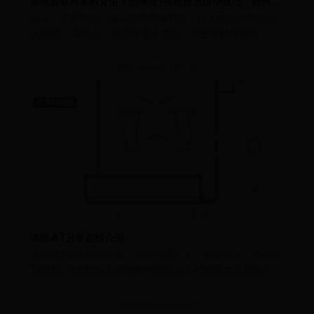
如何追有男友的女生？他傳授1招死會活標小技巧，雖然暗黑但超有用
偷情一定有風險，戴人綠帽有賺有賠，綠人前請詳閱公開
說明書。 有道是：橫刀奪愛才是愛，死會活標真英雄。 追
一個沒男朋友的女生，你的
2026-08-06 11:57:03
世界杯场地
清除者T分集剧情介绍
清除者T分集剧情介绍 《清除者T》第一季讲述了一名代号
T的特工执行组织下达的种种清除任务时发现自己所服务的
组织并不像自己想象中那般，
2026-08-06 10:16:38