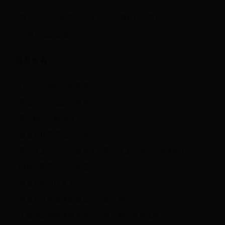
首页
世界杯场地
博格巴世界杯
世界杯实时直播
最新发表
什么什么相什么的成语
率土之滨怎么提升名望
英寸轉公分轉換器
都是的拼音怎么写的拼
腾讯大王卡合约期是多久（腾讯大王卡有合约限制吗）
职称评审管理暂行规定
树苗几年可以长大
联通光纤安装路由器如何设置上网？
天猫国际购物体验评测：值得信赖的跨境电商平台吗？