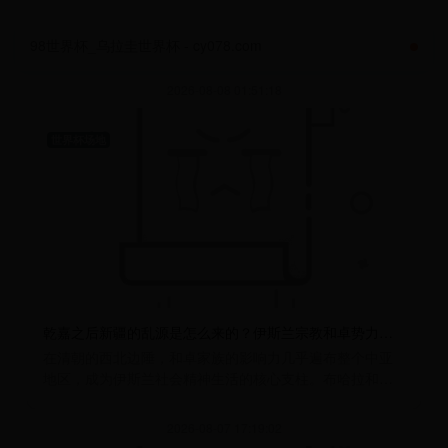
98世界杯_乌拉圭世界杯 - cy078.com
2026-08-08 01:51:18
世界杯场地
乾嘉之后新疆的乱源是怎么来的？伊斯兰宗教和卓势力的渗透
在清朝的西北边陲，和卓家族的影响力几乎遍布整个中亚
地区，成为伊斯兰社会精神生活的核心支柱。布哈拉和塔
什干等地，分别涌现出多个和
2026-08-07 17:19:02