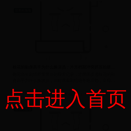
世界杯场地
校花的贴身高手为什么换演员：片方档期冲突挤压拍摄计划
翻完当年剧组群里留存的聊天记录，才彻底摸透校花的贴
身高手为什么换演员，当时跟着剧组场务跑后勤，全程盯
点击进入首页
完前期筹备到换角落地的全过
2026-08-06 08:29:51
世界杯场地