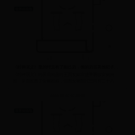
世界杯场地
《封神演义》里的纣王有了妲己后，他的后宫其他妃子们结局如何？
《封神演义》的开局就是纣王因女娲宫进香亵渎女娲娘
娘，从而惹怒了女娲娘娘，但因女娲知纣王尚有二十八年
气运，不可造次，便派轩辕坟三
2026-08-07 07:45:03
世界杯场地