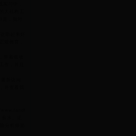
作或实习中，
的大机构工
但是，我对
 这听起来好
正规教育，
，带着低收
工作，并且
请重新访问
，并查看我
/www.tandf
能、薪水、证
个风险分析师面