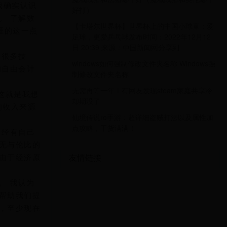
我确实认识
好打）
。 了解数
【卡塔尔世界杯】世界杯上的中国小球童：爱
涯的这一点
足球，更爱乒乓球发布时间：2022年12月12
日 20:39 来源：中国新闻网分享到
了很多技
windows如何强制修改文件夹名称 Windows强
的自由会计
制修改文件夹名称
无需再等一年！有网友发现steam家庭共享冷
这就是我想
却期没了
的收入来源
仙境传说ro手游：超详细盗贼打法以及属性加
点攻略，干货满满！
曾经有自己
无与伦比的
友情链接
由于经济原
。 我认为
帮助我们提
，至少现在