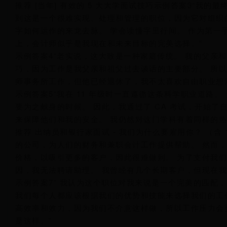
推荐 [当年] 有效的 5 大大学面试技巧示例答案3“我
到这是一个很难实现、处理和管理的职位，因为它对组织
字如何运作的来龙去脉。 学会读懂字里行间。 作为第一
上，会计师似乎是我现在和未来目标的完美选择。”
示例答案4“老实说，这大致是一种家庭传统。 我的父亲
巧，因为工作是我父亲和祖父过去谈话的主要部分。 所
师事务所工作，但他已经退休了，我不太喜欢自由职业想法
示例答案5“我在 11 年级时一直遵循这条科学职业道路
要为之献身的时候。 因此，我通过了 CA 考试，开始
来保障他们和我的安全。 我仍然对这门学科有着同样的热
推荐 出纳员和银行家面试 - 我们为什么要雇用你？ （含 
的公司，为人们的财务和兼职会计工作提供帮助。 然而
价格，以吸引更多的客户，因此很难做到。 为了支付我
因，我无法聘请助理。 我曾经有几个长期客户，但现在
示例答案7” 我认为这个职位对我来说是一个完美的匹配
我们每个人都应该根据我们的优势和技能来选择我们的工
高效率和效力，因为我们不介意这样做，所以工作压力会
是这样。”