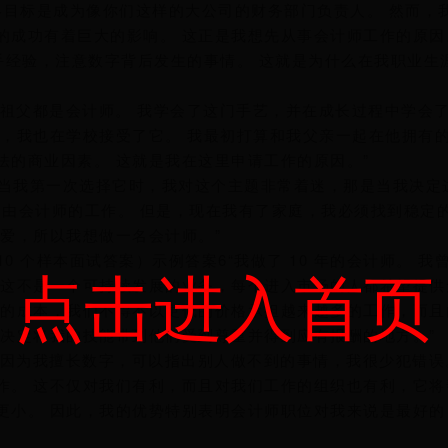
的最终目标是成为像你们这样的大公司的财务部门负责人。 然而，
的成功有着巨大的影响。 这正是我想先从事会计师工作的原因
手经验，注意数字背后发生的事情。 这就是为什么在我职业生
和祖父都是会计师。 我学会了这门手艺，并在成长过程中学会
以，我也在学校接受了它。 我最初打算和我父亲一起在他拥有
的商业因素。 这就是我在这里申请工作的原因。”
。 当我第一次选择它时，我对这个主题非常着迷，那是当我决定
了自由会计师的工作。 但是，现在我有了家庭，我必须找到稳定
爱，所以我想做一名会计师。”
10 个样本面试答案）示例答案6“我做了 10 年的会计师。 我
点击进入首页
，这不是一个可持续发展的业务，每个进入市场的人都希望提供
们的成本，我们不得不以更低的价格承担越来越多的工作，而且
我决定将我的技能带到他们受到尊重并得到应有报酬的地方。”
，因为我擅长数字，可以指出别人做不到的事情，我很少犯错误
作。 这不仅对我们有利，而且对我们工作的组织也有利，它将
更小。 因此，我的优势特别表明会计师职位对我来说是最好的