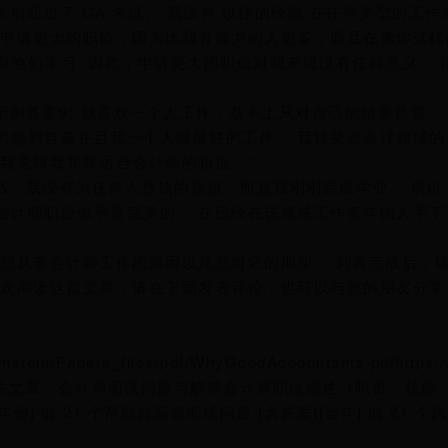
前通过了 CA 考试。 我没有 以往的经验 在任何类型的工
要申请更大的职位，因为比我有能力的人更多，而且在像你这样
他们学习. 因此，申请更大的职位对我来说没有任何意义。 
）示例答案9” 我喜欢一个人工作，基本上只对自己的结果负责。
力感到自豪并且我一个人做最好的工作。 我接受过会计领域的
我觉得我非常适合会计师的职位。”
自己，我没有为任何人挣钱的负担，而且我刚刚完成学业。 所以
会计师职位似乎是完美的。 在已经在该领域工作多年的人手下
您想从事会计师工作的原因以及您对它的期望。 列表完成后，
喜欢阅读这篇文章，请在下面发表评论，也可以与您的朋友分享
nstein/Papers_files/pdf/WhyGoodAccountants.pdfhttps:/
0500194171s相关文章：会计师面试问题与解答会计师职位描述（职责、技
年份] 前 21 个帮助台高管面试问题 [含答案][当年] 前 21 