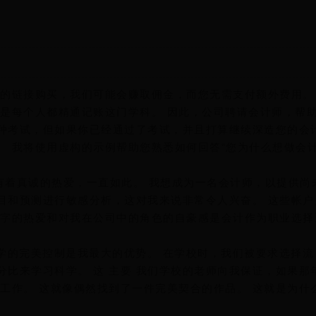
们的链接购买，我们可能会赚取佣金，而您无需支付额外费用。
不是每个人都精通记账这门学科。 因此，公司聘请会计师，帮
种考试，但如果你已经通过了考试，并且打算继续深造您的会
 我将使用虚构的示例帮助您熟悉如何回答“您为什么想做会计
字有着真诚的热爱，一直如此。 我想成为一名会计师，以提供尚
目和预测进行敏感分析，这对我来说非常令人兴奋。 这些帐户
数字的热爱和对我在公司中的角色的自豪感是会计作为职业选择
学的完美控制是我最大的优势。 在学校时，我们被要求选择流
比来学习科学。 这 主要 我们学校的老师向我保证，如果那
工作。 这就像偶然找到了一件完美契合的作品。 这就是为什