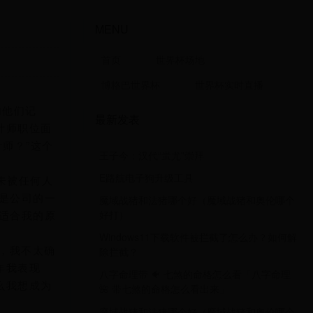
MENU
首页
世界杯场地
博格巴世界杯
世界杯实时直播
助他们记
最新发表
计师职位面
师？”这个
王子今：汉代“蚩尤”崇拜
E路航电子狗升级工具
未被任何人
是公司的一
魔域战猪和法猪哪个好（魔域战猪和奥伦哪个
好打）
适合我的原
Windows11下载软件被拦截了怎么办？如何解
，我不太确
除拦截？
年我表现
八字命理带 🐠 七煞的命格怎么看「八字命理
么我想成为
🌺 带七煞的命格怎么看出来」
魔域战猪和法猪哪个好（魔域战猪和奥伦哪个