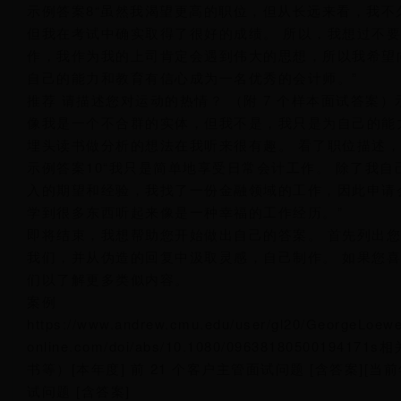
示例答案8“虽然我渴望更高的职位，但从长远来看，我不久
但我在考试中确实取得了很好的成绩。 所以，我想过不
作，我作为我的上司肯定会遇到伟大的思想，所以我希望向
自己的能力和教育有信心成为一名优秀的会计师。”
推荐 请描述您对运动的热情？ （附 7 个样本面试答案
像我是一个不合群的实体，但我不是，我只是为自己的能
埋头读书做分析的想法在我听来很有趣。 看了职位描述，
示例答案10“我只是简单地享受日常会计工作。 除了我
入的期望和经验，我找了一份金融领域的工作，因此申请
学到很多东西听起来像是一种幸福的工作经历。”
即将结束，我想帮助您开始做出自己的答案。 首先列出
我们，并从伪造的回复中汲取灵感，自己制作。 如果您
们以了解更多类似内容。
案例
https://www.andrew.cmu.edu/user/gl20/GeorgeLoewe
online.com/doi/abs/10.1080/0963818
书等）[本年度] 前 21 个客户主管面试问题 [含答案][当前
试问题 [含答案]