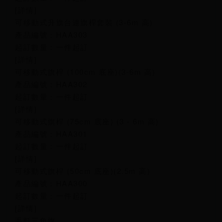
[詳情]
可移動式升旗台連旗桿套裝 (3-6m 高)
產品編號：HAA303
起訂數量：一件起訂
[詳情]
可移動式旗桿 (100cm 底座)(3-6m 高)
產品編號：HAA302
起訂數量：一件起訂
[詳情]
可移動式旗桿 (75cm 底座) (3 - 6m 高)
產品編號：HAA301
起訂數量：一件起訂
[詳情]
可移動式旗桿 (50cm 底座)(2.5m 高)
產品編號：HAA300
起訂數量：一件起訂
[詳情]
毛氈三角旗