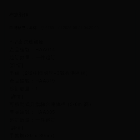
布旗製作
博格巴世界杯
6789
2025-09-24 04:20:00
Y型桌旗連旗座
產品編號：HAA014
起訂數量：一件起訂
[詳情]
串旗（2號中國國旗+3號香港區旗）
產品編號：HAA319
起訂數量：1
[詳情]
可移動式升旗梯台連旗桿 (3-6m 高)
產品編號：HAA305
起訂數量：一件起訂
[詳情]
手搖旗(20 x 30cm)