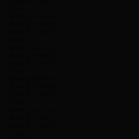
起訂數量：一件起訂
[詳情]
禮儀帶(200 x 12cm)
產品編號：HBA003
起訂數量：一件起訂
[詳情]
禮儀帶(180 x 16cm)
產品編號：HBA002
起訂數量：一件起訂
[詳情]
絨面錦旗(52X85cm)
產品編號：HAC003
起訂數量：一件起訂
[詳情]
禮儀帶(180 x 14cm)
產品編號：HBA001
起訂數量：一件起訂
[詳情]