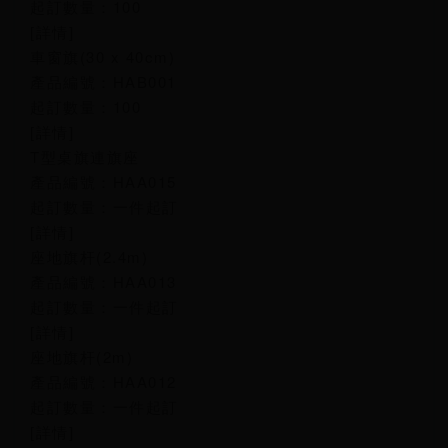
起訂數量：100
[詳情]
車窗旗(30 x 40cm)
產品編號：HAB001
起訂數量：100
[詳情]
T型桌旗連旗座
產品編號：HAA015
起訂數量：一件起訂
[詳情]
座地旗杆(2.4m)
產品編號：HAA013
起訂數量：一件起訂
[詳情]
座地旗杆(2m)
產品編號：HAA012
起訂數量：一件起訂
[詳情]