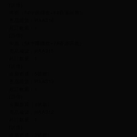
[詳情]
串旗（5#中國國旗+6#香港區旗）
產品編號：HAA316
起訂數量：1
[詳情]
串旗（6#中國國旗+7#香港區旗）
產品編號：HAA315
起訂數量：1
[詳情]
金屬旗通（5號旗）
產品編號：HAA313
起訂數量：1
[詳情]
金屬旗通（4號旗）
產品編號：HAA312
起訂數量：1
[詳情]
金屬旗通（3號旗）