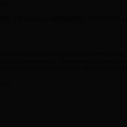
用时
条时候发生。即使webbrowser控件没有状态条。 StatusTextCha
plorer 导航到一个WEB页是激发; 因此, 当用户输入一个 URL, 点击
igate2 也在WebBrowser 控件导航类方法调用时发生, 例如 N
事件不会在你刷新页面时发生. 如果页面上有帧, BeforeNavigate2
Event