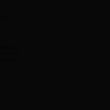
nge 给客户一
 Back 或者
avigate,
 将像顶级窗口