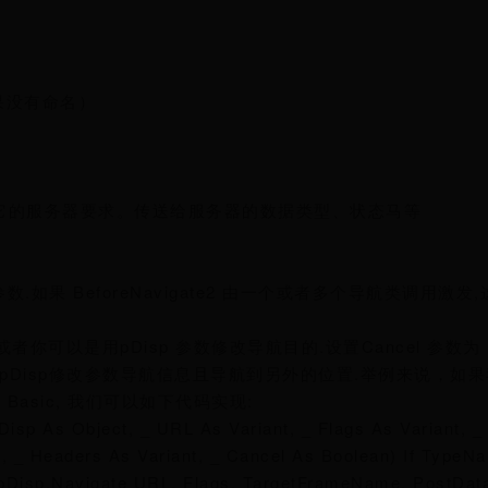
果没有命名）
定其它的服务器要求。传送给服务器的数据类型、状态马等
用参数.如果 BeforeNavigate2 由一个或者多个导航类调用激
或者你可以是用pDisp 参数修改导航目的.设置Cancel 参数为
通过pDisp修改参数导航信息且导航到另外的位置.举例来说，如
 Basic, 我们可以如下代码实现:
sp As Object, _ URL As Variant, _ Flags As Variant, _
, _ Headers As Variant, _ Cancel As Boolean) If TypeN
pDisp.Navigate URL, Flags, TargetFrameName, PostData