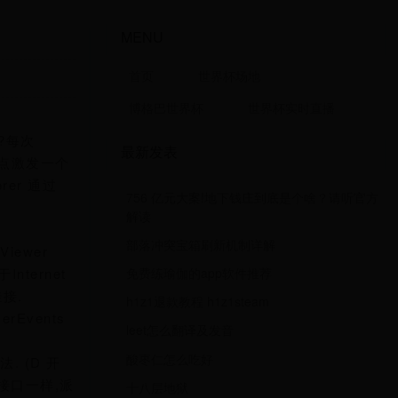
MENU
首页
世界杯场地
博格巴世界杯
世界杯实时直播
呢?每次
最新发表
 连接点激发一个
orer 通过
756 亿元大案!地下钱庄到底是个啥？请听官方
解读
部落冲突宝箱刷新机制详解
Viewer
免费练瑜伽的app软件推荐
nternet
挂接.
h1z1退款教程 h1z1steam
erEvents
leet怎么翻译及发音
酸枣仁怎么吃好
. (D 开
个接口一样,派
十八层地狱