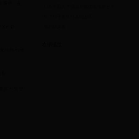
事件, 在
IS杀害国人 中国政府能怎么收拾它？
吃了柿子多久可以吃土豆
SPID.
蝰的英文名
友情链接
nternet
匹配
用这些值不要使