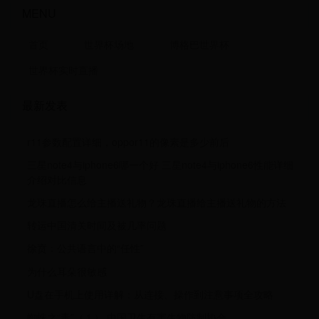
MENU
首页
世界杯场地
博格巴世界杯
世界杯实时直播
最新发表
r11参数配置详细，oppor11的像素是多少前后
三星note4与iphone6哪一个好 三星note4与iphone6性能详细
介绍对比信息
龙珠直播怎么给主播送礼物？龙珠直播给主播送礼物的方法
转运中国清关时间及被几率问题
徐贲：公共语言中的“任性”
为什么耳朵很敏感
U盘在手机上使用详解：从连接、操作到注意事项全攻略
蜘蛛之“毒”（１） 中国卫生有害生物防制协会