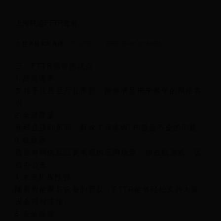
上海联通FTTR套餐
世界杯实时直播
5275
2025-10-04 01:46:05
三、FTTR宽带的优点
1.超高速率
支持千兆甚至万兆带宽，能够满足未来多年的网络需
求。
2.全屋覆盖
光纤直接到房间，解决了传统Wi Fi覆盖不全的问题。
3.低延迟
适合对网络延迟要求高的应用场景，如在线游戏、远
程办公等。
4.未来扩展性强
随着智能家居设备的普及，FTTR能够轻松支持大量
设备同时连接。
5.安装美观