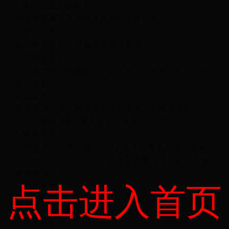
1.大户型或别墅用户
需要全屋覆盖且对网络质量要求高的用户。
2.智能家居用户
家中有大量智能设备需要联网的用户。
3.高带宽需求用户
经常使用4K/8K视频、在线游戏、远程办公等高带宽
应用的用户。
4.企业用户
需要高速、稳定网络支持的企业办公室或工作室。
六、上海联通FTTR宽带的具体情况
1.覆盖范围
上海联通正在逐步推广FTTR服务，覆盖范围主要集
中在市区和高档住宅区。具体覆盖情况可以咨询当地
联通营业厅。
点击进入首页
2.套餐价格
FTTR套餐价格通常较高，月费可能在300元到1000
元不等，具体取决于带宽和附加服务。
3.安装服务