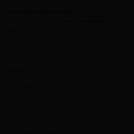
传奇手游圣战套装在哪爆？如何快速获得？
毕业论文文献引用数量大概多少个合适？
MENU
首页
世界杯场地
博格巴世界杯
世界杯实时直播
最新发表
iPhone屏幕泛黄？6招轻松调整与修复
空调维修
网络接入点：你需要了解的一切
炉石传说熊大会坐牢吗 炉石传说熊大撞人会不会判刑
操作指南：怎么远程访问虚拟机？
在手机odm厂的工作体验