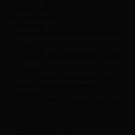
光纤线缆较细，安装时对室内装修影响较小。
上海联通宽带办理
四、FTTR宽带的缺点
1.安装成本较高
FTTR需要铺设光纤到每个房间，安装成本比传统宽
带高。
2.设备价格较贵
FTTR需要使用专用的光猫或光纤路由器，设备价格
较高。
3.覆盖范围有限
目前FTTR主要适用于大户型或别墅用户，普通小户
型用户可能不需要如此高规格的网络覆盖。
4.依赖运营商支持
FTTR的安装和维护需要运营商提供技术支持，部分
地区可能尚未普及。
上海联通全屋宽带
五、适用场景
FTTR宽带特别适合以下场景：