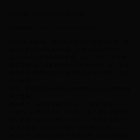
大有希望！国足晋级世界杯概率出炉
世界杯场地
7732
2025-06-03 06:42:16
3月21日凌晨2时，世预赛亚洲区第三阶段第七轮，国
足将在客场在利雅得沙特国王大学体育场对阵沙特。
目前C组的出线形势异常胶着。印尼、沙特、巴林和
国足同积6分，仅落后排名第二的澳大利亚1分，国足
因净胜球劣势暂列第六。本场国足将全力争胜，提升
出线希望。
赛前，著名数据机构Opta对18强赛各队的出线概率进
行了预测。
结果显示，A组的 伊朗（99%）、B组的 韩国
（98%）、C组的 日本（100%） 几乎锁定直通世界
杯的资格。乌兹别克斯坦（83%）、伊拉克（63%）
和 澳大利亚（66%） 也有很大概率直接晋级。
相比之下，国足的出线形势不容乐观。Opta预测国足