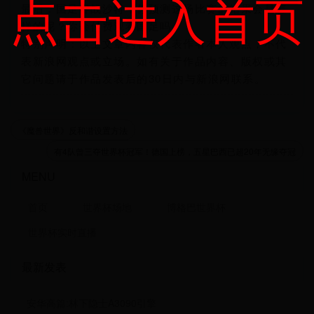
点击进入首页
最后，国足客战沙特，你预测这场比赛的结果会是怎
样的呢？你会付费观看国足吗？
特别声明：以上文章内容仅代表作者本人观点，不代
表新浪网观点或立场。如有关于作品内容、版权或其
它问题请于作品发表后的30日内与新浪网联系。
《魔兽世界》反和谐设置方法
有4队曾三夺世界杯冠军！德国上榜，五星巴西已超20年无缘夺冠
MENU
首页
世界杯场地
博格巴世界杯
世界杯实时直播
最新发表
安华高篇:林下隐士A3090引擎