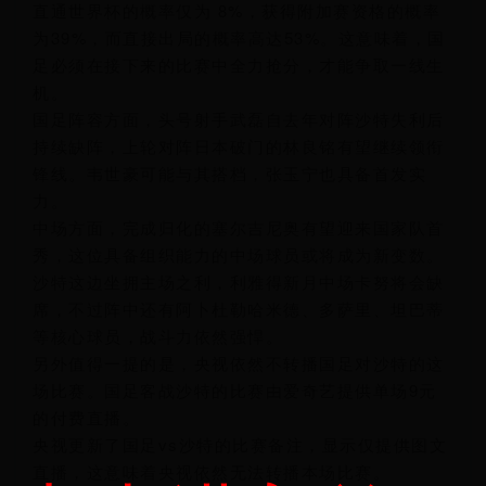
直通世界杯的概率仅为 8%，获得附加赛资格的概率
为39%，而直接出局的概率高达53%。这意味着，国
足必须在接下来的比赛中全力抢分，才能争取一线生
机。
国足阵容方面，头号射手武磊自去年对阵沙特失利后
持续缺阵，上轮对阵日本破门的林良铭有望继续领衔
锋线。韦世豪可能与其搭档，张玉宁也具备首发实
力。
中场方面，完成归化的塞尔吉尼奥有望迎来国家队首
秀，这位具备组织能力的中场球员或将成为新变数。
沙特这边坐拥主场之利，利雅得新月中场卡努将会缺
席，不过阵中还有阿卜杜勒哈米德、多萨里、坦巴蒂
等核心球员，战斗力依然强悍。
另外值得一提的是，央视依然不转播国足对沙特的这
场比赛。国足客战沙特的比赛由爱奇艺提供单场9元
的付费直播。
央视更新了国足vs沙特的比赛备注，显示仅提供图文
直播，这意味着央视依然无法转播本场比赛。