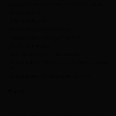
Docker容器大揭秘：盘点那些好用到飞起的实用容器应用！
木地板粘脚怎么处理
医用口罩能否阻止病毒
忠贞有假？民间传言里鸟类爱情的真相
祝乐高是不是真的？真实为你揭开使用者历程！！
办公会计记账软件有哪些
Steam 创意工坊::画质美化及细节加强Mod
目前剩下的15家网贷都是什么平台？最新15家合法网贷名单一
览
魔域战猪和法猪哪个好（魔域战猪和奥伦哪个好打）
友情链接