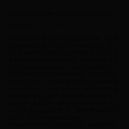
DNF当前版本日常奖励一览 想白嫖装备可以刷这几个本
世界杯场地
3067
2025-06-10 04:22:56
寒假即将到来，很多DNF玩家都回归了游戏，虽然每
次玩的时间比较短，但是战斗力仍在稳步提升。当
然，想要做到这点就必须完成日常拿奖励，那么当前
版本有哪些日常奖励值得一做呢？今天就给大家盘点
下DNF日常奖励的详细信息，下面一起来看看吧！
每日2+2特指痛苦地下室和暗黑神殿，这两个副本可
以做史诗工作服，此外玩家通关翻牌有一定概率获得
Lv100史诗装备、Lv100 神话装备，要知道这两个副
本本身是不需要门票的，也就说玩家可以白嫖史诗、
神话装备。除此以外，玩家获得的材料暗魂水晶可以
在NPC杜罗西处兑换附魔宝珠。这些附魔宝珠属性比
较强力，适合小号和搬砖角色使用。
黑鸦4图指的是黑鸦之境每日地下城，玩家刷这里可