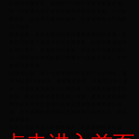
以获得绝望矿石，该材料可以用于变更装备遴选属
性，玩家通关这里依旧有概率获得史诗装备。不过提
醒玩家，该副本的难度比较大，玩家请确保自己的战
斗力达标。
洞察之眼：复活圣殿可以获得暴戾搜捕团的灵魂，该
材料可以用于兑换百变怪史诗装备，此外副本还掉落
时间引导石、史诗和神话装备，可以提升玩家的战斗
力，同时该处掉落的部分附魔卡片价格也很高，非常
值得玩家摸金。
流放者山脉、魔界大战是获取护石和符文的副本，魔
界大战是95级副本，难度基本为零，玩家可以轻松通
刷，但是如果玩家张力不够的话，流放者山脉需要走
机制，所以玩家必须熟悉战斗机制。魔界大战掉落的
护石和符文可以使用流放者山脉掉落的材料进行升
级。此外该两处副本依旧掉落价格不低的卡片，值得
玩家摸金。
黑鸦之境周本通关的阶数越高，玩家获得得材料越
高，当然难度也越大，因此建议玩家根据自己的等级