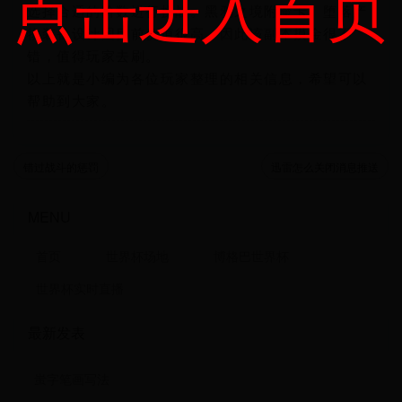
点击进入首页
选择合适的阶数进行挑战。黑鸦之境附魔卡、堕落产
物装备设计图目前价值很高，因此该副本摸金很不
错，值得玩家去刷。
以上就是小编为各位玩家整理的相关信息，希望可以
帮助到大家。
错过战斗的惩罚
迅雷怎么关闭消息推送
MENU
首页
世界杯场地
博格巴世界杯
世界杯实时直播
最新发表
蚩字笔画写法