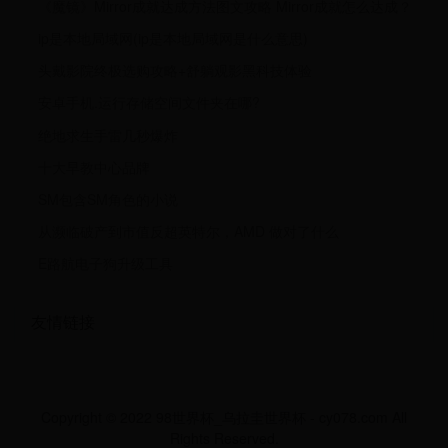
《魔镜》Mirror成就达成方法图文攻略 Mirror成就怎么达成？
ip是本地局域网(ip是本地局域网是什么意思)
头戴影院终极选购攻略+舒躺观影黑科技体验
安卓手机.运行存储空间文件夹在哪?
绝地求生手雷几秒爆炸
十大早教中心品牌
SM包含SM角色的小说
从濒临破产到市值反超英特尔，AMD 做对了什么
E路航电子狗升级工具
友情链接
Copyright © 2022 98世界杯_乌拉圭世界杯 - cy078.com All
Rights Reserved.