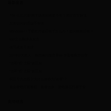
最新发表
756 亿元大案!地下钱庄到底是个啥？请听官方解读
您所访问的页面不存在
Windows11下载软件被拦截了怎么办？如何解除拦截？
leet怎么翻译及发音
挂号或加号途径
2018十大新人：姆巴佩闪耀世界杯 李盈莹横空出世
“在即”跟“之际”的区别
“在即”跟“之际”的区别
明日方舟杰西卡为什么被称为“富婆”？
最全蜜蜡打磨教程，都看过来，蜜蜡原石打磨干货
友情链接