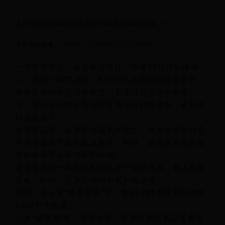
人不吃饭活得时间长还是不喝水活得时间长？
世界杯场地
8693
2025-05-07 23:16:59
一个营养状态、水合状态良好，体重70公斤的健康
人，在22~24℃适温、60~65%适宜的相对湿度下，
保持最小的体力活动状态（最多可以在室内散步）
下，可以自由喝不含任何其他成分的纯净水，最长可
以活多久？
这种状况下，如果不出现意外死亡，最长存活时间几
乎完全取决于体内能量物质，即糖、蛋白质和脂肪储
存的能量可以供消耗的时间。
这非常类似一辆负荷和能耗率一定的汽车，最大续航
里程（时间）取决于油箱中最大储油量。
已知，在上述“静息状态”下，每24小时大致可以消耗
2000千卡能量。
人体“储存”的糖，包括血糖、肝糖原和肌糖原最多可