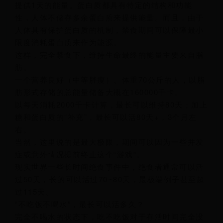
提供1天的能量。蛋白质都具有特定的结构和功能
性，人体不储存多余蛋白质来提供能量。而且，由于
人体具有保护蛋白质的机制，禁食期间可以保障最小
限度消耗蛋白质来作为能源。
这样，完全禁食下，维持生命最终的能量主要来自脂
肪。
一个营养良好（中等胖瘦）、体重70公斤的人，以脂
肪形式存储的总能量储备大概在160000千卡。
以每天消耗2000千卡计算，最长可以维持80天；加上
糖和蛋白质的“补充”，最长可以活80天+，3个月左
右。
当然，这里说的是最大极限，期间可以因为一些并发
症或意外情况提前终止这个“游戏”。
现实世界一些长时间绝食事件中，绝食者通常可以活
过50天，长的可以活过70~80天，最极端例子甚至超
过115天。
“不吃饭不喝水”，最长可以活多久？
完全不喝水的状态下，吃不吃饭对于存活时间完全没