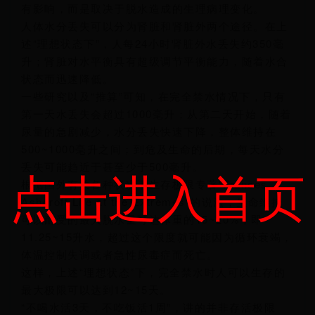
有影响，而是取决于脱水造成的生理病理变化。
人体水分丢失可以分为肾脏和肾脏外两个途径。在上
述“理想状态下”，人每24小时肾脏外水丢失约350毫
升；肾脏对水平衡具有超级调节平衡能力，随着水合
状态而迅速降低。
一些研究以及“推算”可知，在完全禁水情况下，只有
第一天水丢失会超过1000毫升；从第二天开始，随着
尿量的急剧减少，水分丢失快速下降，整体维持在
500~1000毫升之间；到危及生命的后期，每天水分
丢失可能趋近于甚至少于500毫升。
点击进入首页
根据国外有关各种状况下生存极限专著“Frances
Ashcroft Life at the Extremes”的说法，生命维持
可以耐受的最大脱水量可达体重的15~20%，即
11.25~15升水，超过这个限度就可能因为循环衰竭，
体温控制失调或者急性尿毒症而死亡。
这样，上述“理想状态”下，完全禁水时人可以生存的
最大极限可以达到12~15天。
“不喝水活3天，不吃饭活1周”，讲的并非存活极限