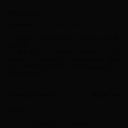
匏爵是什么意思
博格巴世界杯
7607
2025-05-30 04:46:56
⒈ 匏制的爵。古人于祭天时用之。后世相承，用为郊
祀的礼器。
引《宋史·乐志七》：“酌以匏爵，洽我百礼。”《元史·
祭祀志二》：“自第一等以下，皆用匏爵先涤讫，置於
坫上。”明邹德溥《郊禋赋》：“馈食申之以盎齐兮，
又亚以匏爵之醍。”
夺萃和怜悯适合什么样的英雄符文
路边快餐了了体验
MENU
首页
世界杯场地
博格巴世界杯