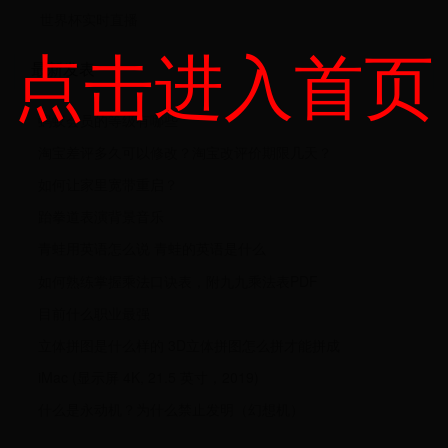
世界杯实时直播
点击进入首页
最新发表
蚂蚁会员的等级有哪些
淘宝差评多久可以修改？淘宝改评价期限几天？
如何让家里宽带重启？
跆拳道表演背景音乐
青蛙用英语怎么说 青蛙的英语是什么
如何熟练掌握乘法口诀表，附九九乘法表PDF
目前什么职业最强
立体拼图是什么样的 3D立体拼图怎么拼才能拼成
iMac (显示屏 4K, 21.5 英寸，2019)
什么是永动机？为什么禁止发明（幻想机）