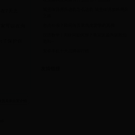
城堡传说佣兵进阶怎么进阶 城堡传说攻略佣兵
在7天之
之路
忠贞有假？民间传言里鸟类爱情的真相
卖家可以在淘
汉语教学 | 关联词如何用？看完这篇内容就知
为了保护自
道啦~
安卓手机十大品牌排行榜
友情链接
敌房具体位置介绍
ed.