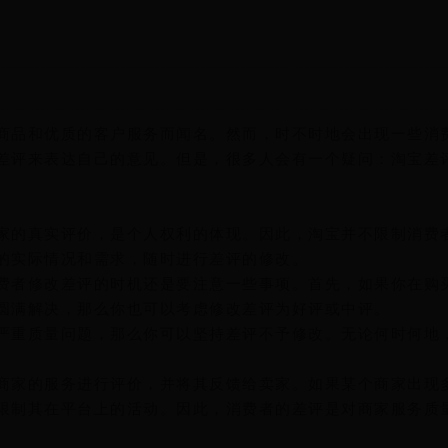
商品和优质的客户服务而闻名。然而，时不时地会出现一些消
差评来表达自己的意见。但是，很多人会有一个疑问：淘宝差
家的真实评价，是个人权利的体现。因此，淘宝并不限制消费
的实际情况和需求，随时进行差评的修改。
费者修改差评的时机还是要注意一些事项。首先，如果你在购
圆满解决，那么你也可以考虑修改差评为好评或中评。
严重质量问题，那么你可以坚持差评不予修改。无论何时何地
商家的服务进行评价，并将其反馈给卖家。如果某个商家出现
限制其在平台上的活动。因此，消费者的差评是对商家服务质