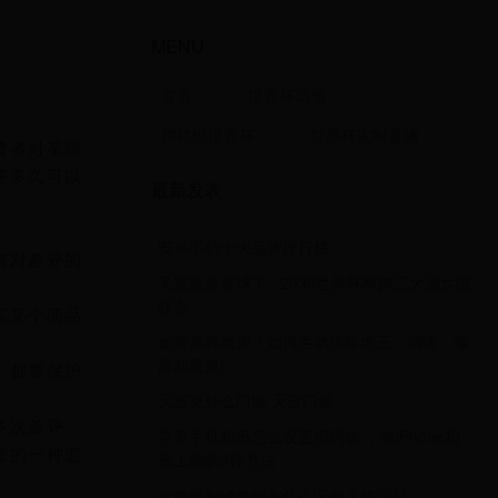
MENU
首页
世界杯场地
博格巴世界杯
世界杯实时直播
费者对某些
评多久可以
最新发表
安卓手机十大品牌排行榜
者对差评的
又要熬夜看球了...2030世界杯将跨三大洲六国
联办
买某个商品
如何形容老虎？如何生动描绘虎王：词语、修
辞和意象!
，都要保护
天宫克什么门派 天宫门派
多次差评，
​苹果手机相册怎么设置密码锁 ，给iPhone相
量的一种监
册上锁的3种方法
收费版和经典版有什么区别？想回归