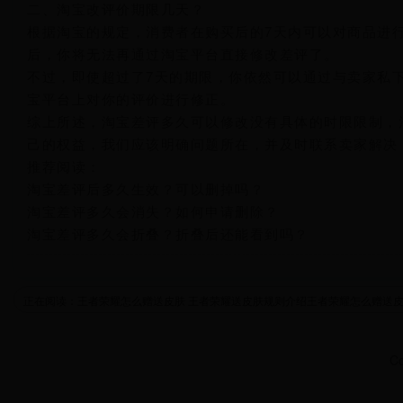
二、淘宝改评价期限几天？
根据淘宝的规定，消费者在购买后的7天内可以对商品进
后，你将无法再通过淘宝平台直接修改差评了。
不过，即使超过了7天的期限，你依然可以通过与卖家私
宝平台上对你的评价进行修正。
综上所述，淘宝差评多久可以修改没有具体的时限限制，
己的权益，我们应该明确问题所在，并及时联系卖家解决
推荐阅读：
淘宝差评后多久生效？可以删掉吗？
淘宝差评多久会消失？如何申请删除？
淘宝差评多久会折叠？折叠后还能看到吗？
正在阅读：王者荣耀怎么赠送皮肤 王者荣耀送皮肤规则介绍王者荣耀怎么赠送皮
Co