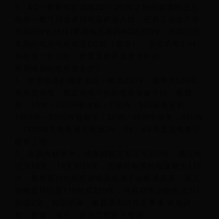
5、AC一般是指交流电220~250V之间的电源的进入
电压一般只用做家用电器的进入线，还有工业生产常
用的380V(伏特)家用电压就的AC的220V，而我们经
常用的电池电压就是DC的（直流），交流的每0.01
秒改变一次方向，而直流的不改变方向的。
家用电器的电压是多少?
1、家用电器的额定电压一般为220V，频率为50HZ
单相交流电，额定功率不同的电器设备不同，电视
机：50W～200W电冰箱：100W～500W微波炉：
1000W～3000W电褥子：20W～60W电饭煲：500W
～1200W手电筒用干电池3V、5V、6V等直流电希望
能帮上你。
2、在国内标准中，插座的额定电压为220伏，额定电
流为10安、16安和25安，而辅助电源的电压则为110
伏。具有遥控功能的家电插头属于非标准插座，其工
作电压可以是110伏或220伏，消耗功率少的电流为1
安或2安。知识拓展：家庭用电的注意事项 家电烧
焦、冒烟、着火，必须立即断开电源。