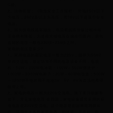
C级。
2、法律依据：《电业安全工作规程》 对地250V以下
为低压，250V及以上为高压，而36V以下是属于安全
电压。
3、因为供电线路有阻抗，电沿着线路传输过程中电
压会稍有降低，为使得末端电压在偏差范围内，供电
首端的电压一般在220伏~234伏之间。
家电的电压是多少?
1、家用电器的额定电压一般为220V，频率为50HZ
单相交流电，额定功率不同的电器设备不同，电视
机：50W～200W电冰箱：100W～500W微波炉：
1000W～3000W电褥子：20W～60W电饭煲：500W
～1200W手电筒用干电池3V、5V、6V等直流电希望
能帮上你。
2、家电的电压一般为220V交流电。接下来详细解释
如下：常见家电电压 在我国，家电设备通常采用的标
准电压是220V交流电。这个电压是由国家电网供应
的，适用于大多数家用电器，如冰箱、洗衣机、电