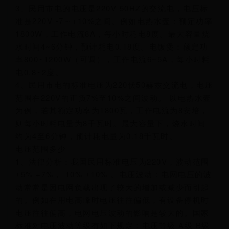
3、民用市电的电压是220V 50HZ的交流电，电压标
准是220V -7～+10%之间。例如电热水壶：额定功率
1800W，工作电流8A，每小时耗电8度。最大容量烧
水时间4~6分钟，预计耗电0.18度。电饭煲：额定功
率800~1200W（可调），工作电流6~5A，每小时耗
电0.8~2度。
4、民用市电的标准电压为220伏50赫兹交流电，电压
范围在220V的正负7%至10%之间波动。 以电热水壶
为例，若其额定功率为1800瓦，工作电流为8安培，
则每小时耗电量为8千瓦时。最大容量下，烧水时间
约为4至6分钟，预计耗电量为0.18千瓦时。
电压范围多少
1、法律分析：我国民用标准电压为220V，波动范围
±5% +7%，-10% ±10% 。电压波动：电网电压的波
动常常是因电网负载出现了较大的增加或减少而引起
的。例如在用电高峰时电压往往偏低，有设备停机时
电压往往偏高，电网电压波动的影响是较大的。国家
标准对电压波动等级有如下规定：电压等级 A级 B级