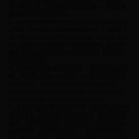
视、微波炉等。这种电压标准在国内统一，保证了家
电设备的正常工作和使用。
3、家电的电压通常为220伏，这是我国居民常用的电
压标准。家电的电压是220伏的原因如下： 适用性：
对于大多数家用电器来说，如电冰箱、洗衣机、电视
等，这种电压能够满足其正常运行的需求。这种电压
标准在我国已经使用多年，与电网建设、电力传输等
基础设施相匹配。
4、家庭电路的标准电压为220伏。 以100瓦的电器为
例，其工作电流为0.455安培。 220瓦电器的工作电
流为1安培。 1000瓦电器的工作电流为54安培。
2200瓦电器的工作电流为10安培。 需要注意的是，
没有电器工作时，电路中不会有电流流动。
5、家用供电标称电压是交流220伏，但是由于电网的
负荷变化大，引起电网电压波动也大，所以国家部门
规定，220伏供电电压，允许有百分之七至百分之十
的正负波动（即200伏-240伏）。考虑到电压不稳
定，在生产设计中，家电的供电电源电压，也允许在