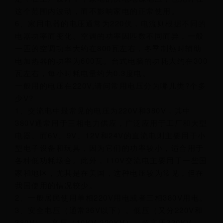
这个范围内波动，而不影响家电的正常使用。
6、家用电器的电压通常为220伏，电流则根据不同的
电器功率而变化。空调的功率因匹数不同而异，一般
一匹的空调功率大约在800瓦左右，冬季制热时辅助
电加热器的功率为600瓦。台式电脑的功耗大约在300
瓦左右，每小时耗电量约为0.3度电。
一般用的电压在220V,请问常用电压分为哪几类?个多
少V?
1、交流电中最常见的电压为220V和380V，其中
380V通常用于三相电力供应，广泛应用于工厂和大型
电器。而6V、9V、12V和24V的直流电则主要用于小
型电子设备和玩具，因为它们的功率较小，适合用于
各种低功耗场合。此外，110V交流电主要用于一些国
家和地区，尤其是在美国，这种电压较为常见，但在
我国使用的情况较少。
2、一般居民使用单相220V用电或者三相380V用电。
3、安全电压（通常36V以下）。低压（又分220V和
380V）。高压（10KV-220KV）。超高压330KV-