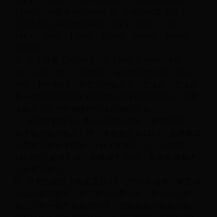
750KV。特高压1000KV交流、±800KV直流以上。
目前我国常用的电压等级：220V、380V、3kV、
10kV、35kV、110kV、220kV、330kV、500kV，
1000kV。
4、交流电电压为220V，直流电电压为5V、3V、
6V、12V、24V、120V等，安全电压为42V、36V、
24V、12V和6V，其有关内容如下：交流电：交流电
是一种电流方向随时间周期性变化的电能形式。其电
压的大小和方向也随时间做周期性变化。
5、国内家庭用电一般采用220Ⅴ供电，频率50HZ，
各个电器使用电压不同，市电接入是220V，如果家里
距离变压器较远的话，220V有衰减，入户大约在
210V以上都算正常。如果低于180V，基本电器都无
法正常工作了。
6、日常生活用的电压是220V ，也叫单相电，就是两
根线的或三根线，其中有一根是火线，另一根时零
线，还有一根严格使用的话，用的是黄绿双色的线，