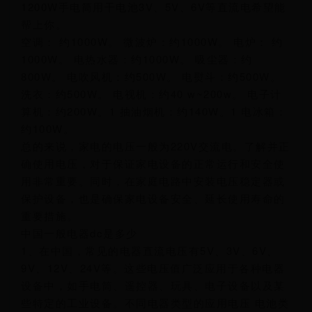
1200W手电筒用干电池3V、5V、6V等直流电希望能
帮上你。
空调： 约1000W。 微波炉：约1000W。 电炉： 约
1000W。 电热水器：约1000W。 吸尘器：约
800W。 电吹风机：约500W。 电熨斗：约500W。
洗衣：约500W。 电视机：约40 w~200w。 电子计
算机：约200W。1 抽油烟机：约140W。1 电冰箱：
约100W。
总的来说，家电的电压一般为220V交流电。了解并正
确使用电压，对于保证家电设备的正常运行和安全使
用非常重要。同时，在家庭电路中安装电压稳定器或
保护设备，也是确保家电设备安全、延长使用寿命的
重要措施。
中国一般电器dc是多少
1、在中国，常见的电器直流电压有5V、3V、6V、
9V、12V、24V等。这些电压值广泛应用于各种电器
设备中，如手电筒、遥控器、玩具、电子设备以及某
些特定的工业设备。不同电器类型的应用电压 电池类