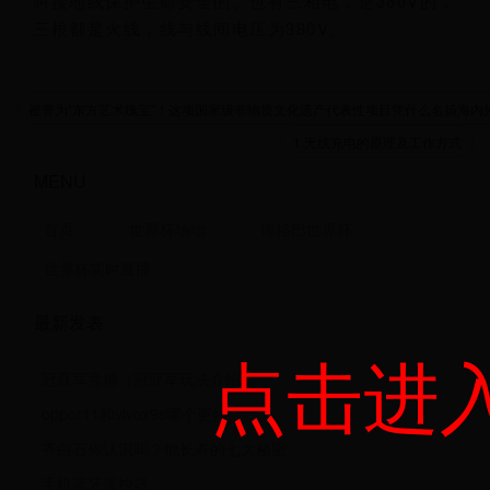
叫接地线保护生命安全的。也有三相电，是380V的，
三根都是火线，线与线间电压为380V。
被誉为“东方艺术瑰宝”！这项国家级非物质文化遗产代表性项目凭什么名扬海内外？来源：
1.无线充电的原理及工作方式
MENU
首页
世界杯场地
博格巴世界杯
世界杯实时直播
最新发表
点击进
冠亚军竟猜（冠亚军玩法介绍）
oppor11和vivox9s哪个更好
齐白石你认识吗？他长寿的七大秘密
手机蓝牙遥控器