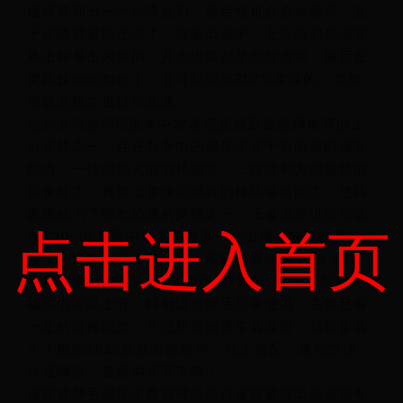
建议前期出一个小吸血刀，最后找机会合成模式，至
于破晓就看情况出了，这套出装中，无尽战刃是增加
暴击和暴击效果的，其余出装都是增加攻速，最后在
虞姬技能的加持下，是可以突破200%攻速的，当然
前提是铭文也得带攻速。
总的来说在S32版本中攻速流虞姬是最值得推荐的上
分英雄之一，且在射手中的强度不逊于孙尚香的爆发
能力，一技能强大的消耗能力，二技能和大招极强的
自保能力，再加上攻速流独有的持续输出能力，使得
虞姬成为了版本必搬的英雄之一。王者虞姬进阶知识
点击进入首页
在S30~32赛季中，虞姬都是一个出场率较高的英
雄，不过在全段位榜单中，虞姬的登场率为13.80%，
平均胜率49.74%，热度排行为T2级，但玩好后再高
端局也可以上分，特别适合新手玩家使用，主要是有
一定的自保能力，不过想要快速掌握虞姬，就得多看
关于她的2023最新出装教学、铭文搭配、连招口诀、
攻速阈值、皮肤购买等攻略：
虞姬皮肤手感排名虞姬对线思路虞姬最强出装虞姬专