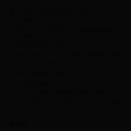
职业病单独民事赔偿中的特殊“双赔”：现象与思考
“谯”日语翻译
正在阅读：金泰克 256GB SSD评测：这才是真的入门SSD金
泰克 256GB SSD评测：这才是真的入门SSD
如何修复倒置的笔记本电脑屏幕
中国最长的大桥：全长164公里，被誉为吉尼斯世界最长的桥
巴萨官方公布苏亚雷斯球衣号码 颤抖!大罗埃托奥衣钵
黄鹤楼(1916细支)香烟价格表
魔兽世界丝绸哪里刷
构件坞怎么用？构件坞安装教程及BIM建模方法介绍
猫砂可以一直加不换吗？养猫铲屎官必看：全面清理猫砂盆攻
略！
友情链接