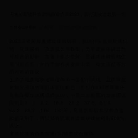
王者荣耀虞姬攻速阈值官方表2023，最合适攻速数据一览
博格巴世界杯
6314
2025-09-09 22:50:06
2023王者荣耀虞姬攻速阈值表，整理有关虞姬攻速机
制、攻速阈值、攻速成长等数据，分享虞姬等级提升
对攻速的影响、攻速卡多少最好、最佳攻速阈值档位
等问题答案，并给予你有关虞姬出装、铭文搭配等方
面内容的建议。
王者荣耀虞姬攻速阈值作为一名射手英雄，且依靠普
攻触发被动效果打伤害的角色，所以在s30赛季前还
是很注重攻速阈值档位的，毕竟当时虞姬的攻速阈值
限制是0、1、8.2、16.6、26.2、37.6、51.4、
68.2、89.2、116、152等，只是当前版本没有攻速
阈值限制了，所以就有玩家将虞姬攻速堆积到200%
以上。
虞姬攻速阈值表攻速(%)帧数攻击间隔