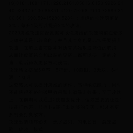
(S)0181.1881171.1228.2161.05616.6150.9926.21
40.92437.6130.85851.4120.79268.2110.72689.21
00.6611690.59415280.528注：虞姬的攻速阈值是
3%，每升1级可以提升3%的攻速。
2023虞姬攻速搭配数据可以说虞姬的攻速阈值在诸多
英雄中算是比较高的，并且其本身也是非常需要提升
攻速，在加上当前版本对所有英雄攻速阈值的取消，
从而让虞姬铭文和出装的穿搭上都可以要一定的攻
速，最后触发更多被动伤害。
攻速铭文搭配5夺萃、5狩猎、10鹰眼、3无双、6祸
源、1红月
这套铭文可以提升虞姬的操作手感和续航能力，同时
还能获得不俗的破甲效果和卡满暴击效果，至于攻速
上，在前期可以通过2技能去提升，但最重要的还是1
技能打伤害，只有1技能打出足够的伤害，那才有更
多机会打赢敌方。
攻速出装顺序影刃、无尽战刃、闪电匕首、急速战
靴、破晓、模式