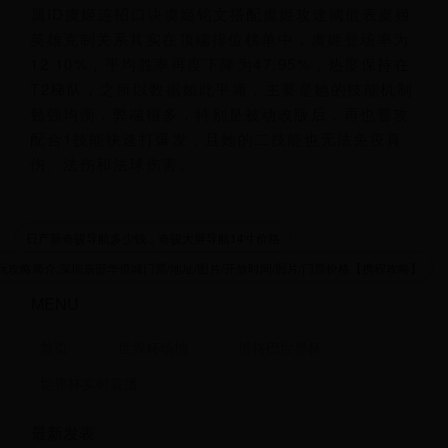
属ID虞姬连招口诀虞姬铭文搭配虞姬攻速阈值表虞姬
英雄克制关系其实在顶端排位榜单中，虞姬登场率为
12.10%，平均胜率再度下降为47.95%，热度保持在
T2梯队，之所以数据如此平庸，主要是她的技能机制
勉强均衡，弊端很多，特别是被动改版后，再也普攻
配合1技能快速打爆发，且她的二技能也无法免疫真
伤、法伤和法球伤害。
日产新奇骏导航多少钱，奇骏大屏导航14寸价格
攻略简介,深圳东部华侨城门票/地址/图片/开放时间/照片/门票价格【携程攻略】
MENU
首页
世界杯场地
博格巴世界杯
世界杯实时直播
最新发表